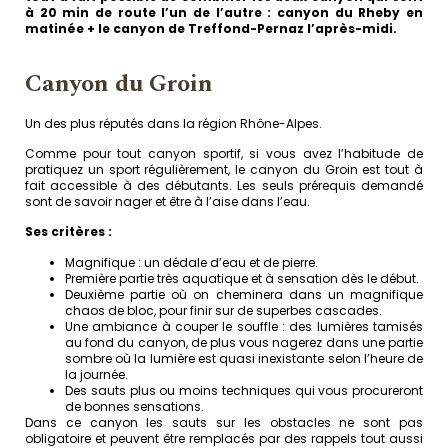
à 20 min de route l’un de l’autre : canyon du Rheby en
matinée + le canyon de Treffond-Pernaz l’après-midi.
Canyon du Groin
Un des plus réputés dans la région Rhône-Alpes.
Comme pour tout canyon sportif, si vous avez l’habitude de
pratiquez un sport régulièrement, le canyon du Groin est tout à
fait accessible à des débutants. Les seuls prérequis demandé
sont de savoir nager et être à l’aise dans l’eau.
Ses critères :
Magnifique : un dédale d’eau et de pierre.
Première partie très aquatique et à sensation dès le début.
Deuxième partie où on cheminera dans un magnifique
chaos de bloc, pour finir sur de superbes cascades.
Une ambiance à couper le souffle : des lumières tamisés
au fond du canyon, de plus vous nagerez dans une partie
sombre où la lumière est quasi inexistante selon l’heure de
la journée.
Des sauts plus ou moins techniques qui vous procureront
de bonnes sensations.
Dans ce canyon les sauts sur les obstacles ne sont pas
obligatoire et peuvent être remplacés par des rappels tout aussi