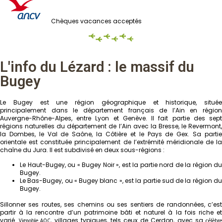
Chèques vacances acceptés
L'info du Lézard : le massif du
Bugey
Le Bugey est une région géographique et historique, située
principalement dans le département français de l’Ain en région
Auvergne-Rhône-Alpes, entre Lyon et Genève. Il fait partie des sept
régions naturelles du département de l’Ain avec la Bresse, le Revermont,
la Dombes, le Val de Saône, la Côtière et le Pays de Gex. Sa partie
orientale est constituée principalement de l’extrémité méridionale de la
chaîne du Jura. Il est subdivisé en deux sous-régions :
Le Haut-Bugey, ou « Bugey Noir », est la partie nord de la région du
Bugey.
Le Bas-Bugey, ou « Bugey blanc », est la partie sud de la région du
Bugey.
Sillonner ses routes, ses chemins ou ses sentiers de randonnées, c’est
partir à la rencontre d’un patrimoine bâti et naturel à la fois riche et
varié.
, villages typiques, tels ceux de Cerdon, avec sa
Vignoble AOC
célèbr