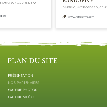
RANDOVIVE
 SHIATSU / COURS DE QI
RAFTING, HYDROSPEED, CAN
is.fr
www.randovive.com
PLAN DU SITE
PRÉSENTATION
NOS PARTENAIRES
GALERIE PHOTOS
GALERIE VIDÉO