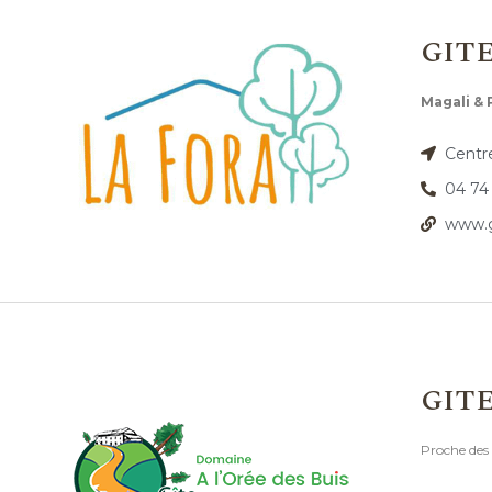
GITE
Magali & 
Centre
04 74
www.g
GIT
Proche des 