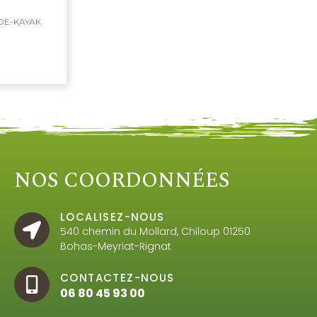
OE-KAYAK
NOS COORDONNÉES
LOCALISEZ-NOUS
540 chemin du Mollard, Chiloup 01250
Bohas-Meyriat-Rignat
CONTACTEZ-NOUS
06 80 45 93 00