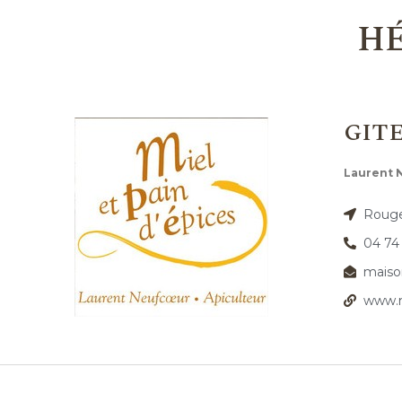
HÉ
GITE
Laurent
Roug
04 74
maiso
www.m