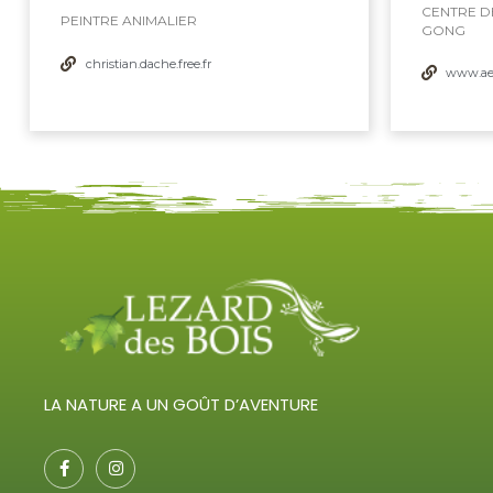
CENTRE DE
PEINTRE ANIMALIER
GONG
christian.dache.free.fr
www.aed
LA NATURE A UN GOÛT D’AVENTURE