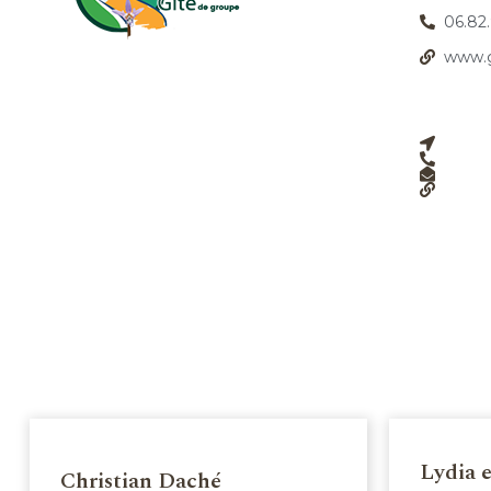
06.82.
www.g
Lydia e
Christian Daché