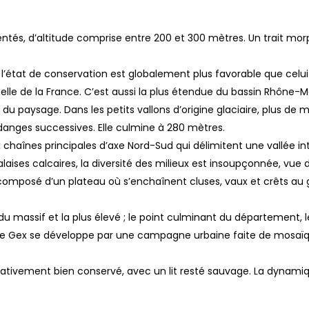
ntés, d’altitude comprise entre 200 et 300 mètres. Un trait morp
’état de conservation est globalement plus favorable que celui d
lle de la France. C’est aussi la plus étendue du bassin Rhône-
le du paysage. Dans les petits vallons d’origine glaciaire, plus d
danges successives. Elle culmine à 280 mètres.
haînes principales d’axe Nord-Sud qui délimitent une vallée int
aises calcaires, la diversité des milieux est insoupçonnée, vue d
composé d’un plateau où s’enchaînent cluses, vaux et crêts au gr
e du massif et la plus élevé ; le point culminant du département,
 de Gex se développe par une campagne urbaine faite de mosaïqu
lativement bien conservé, avec un lit resté sauvage. La dynamique f