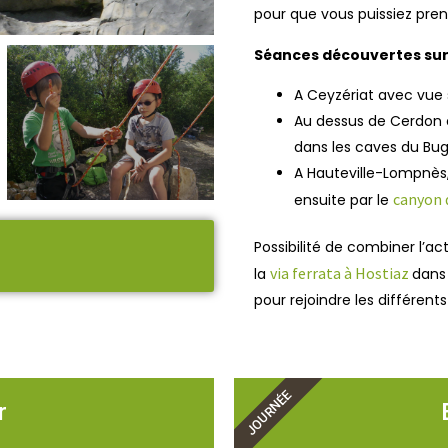
pour que vous puissiez pre
Séances découvertes sur 
A Ceyzériat avec vue 
Au dessus de Cerdon o
dans les caves du Bug
A Hauteville-Lompnès, 
canyon 
ensuite par le
Possibilité de combiner l’a
via ferrata à Hostiaz
la
dans
pour rejoindre les différents 
JOURNÉE
r