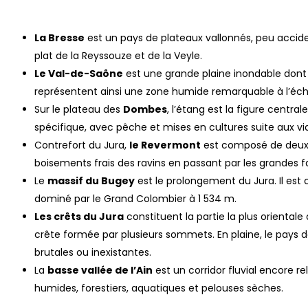
La Bresse
est un pays de plateaux vallonnés, peu accide
plat de la Reyssouze et de la Veyle.
Le Val-de-Saône
est une grande plaine inondable dont l
représentent ainsi une zone humide remarquable à l’éche
Sur le plateau des
Dombes
, l’étang est la figure centra
spécifique, avec pêche et mises en cultures suite aux vi
Contrefort du Jura,
le Revermont
est composé de deux c
boisements frais des ravins en passant par les grandes fal
Le
massif du Bugey
est le prolongement du Jura. Il est 
dominé par le Grand Colombier à 1 534 m.
Les crêts du Jura
constituent la partie la plus oriental
crête formée par plusieurs sommets. En plaine, le pays
brutales ou inexistantes.
La
basse vallée de l’Ain
est un corridor fluvial encore re
humides, forestiers, aquatiques et pelouses sèches.